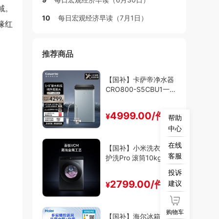
域。
10
每日宏观经济早读（7月1日）
缘红
推荐商品
【国补】卡萨帝净水器
CRO800-S5CBU1一级
能效
4999.00/件
¥
帮助
中心
在线
【国补】小米洗衣机精
客服
护洗Pro 滚筒10kg一级
能效
投诉
2799.00/件
建议
¥
购物车
【国补】海尔冰箱SC-2