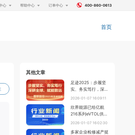




中心
帮助中心
订单中心
400-860-0613
首页
其他文章
足迹2025：步履坚
注
实、务实笃行，深耕
全球、赋能致远
2026-01-07 16:09:11
欣界能源已给亿航
216系列eVTOL供应
固态锂金属电池，深
。
2026-01-07 16:02:30
圳海目星为设备总包
多家企业检修减产挺
商