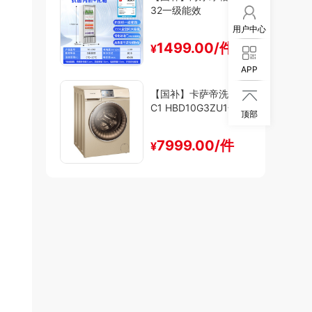
32一级能效
用户中心
1499.00/件
¥
APP
【国补】卡萨帝洗衣机

C1 HBD10G3ZU1一级
顶部
能效
7999.00/件
¥