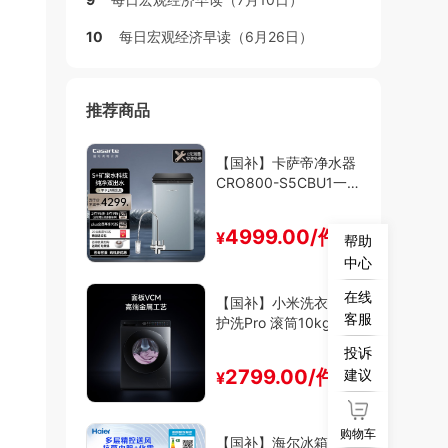
10
每日宏观经济早读（6月26日）
推荐商品
【国补】卡萨帝净水器
CRO800-S5CBU1一级
能效
4999.00/件
¥
帮助
中心
在线
【国补】小米洗衣机精
客服
护洗Pro 滚筒10kg一级
能效
投诉
2799.00/件
建议
¥
购物车
【国补】海尔冰箱SC-2