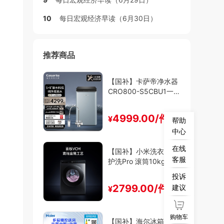
10
每日宏观经济早读（6月30日）
推荐商品
【国补】卡萨帝净水器
CRO800-S5CBU1一级
能效
4999.00/件
¥
帮助
中心
在线
【国补】小米洗衣机精
客服
护洗Pro 滚筒10kg一级
能效
投诉
2799.00/件
建议
¥
购物车
【国补】海尔冰箱SC-2