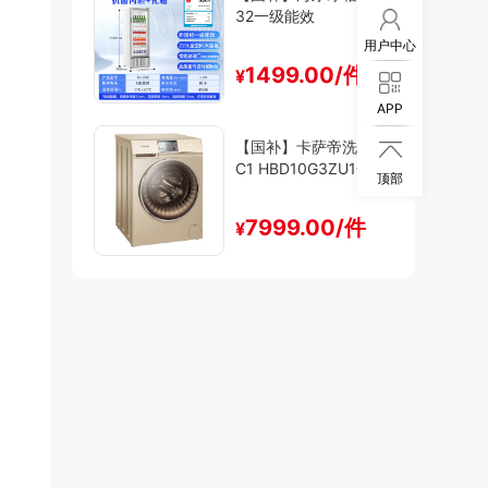
32一级能效
用户中心
1499.00/件
¥
APP
【国补】卡萨帝洗衣机

C1 HBD10G3ZU1一级
顶部
能效
7999.00/件
¥