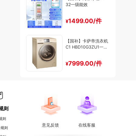
32一级能效
1499.00/件
¥
【国补】卡萨帝洗衣机
C1 HBD10G3ZU1一级
能效
7999.00/件
¥
规则
规则
意见反馈
在线客服
券规则