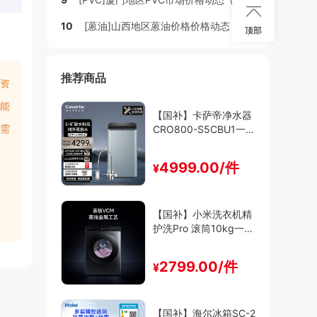

10
[蒽油]山西地区蒽油价格价格动态
顶部
推荐商品
资
能
【国补】卡萨帝净水器
需
CRO800-S5CBU1一级
能效
多
4999.00/件
¥
【国补】小米洗衣机精
护洗Pro 滚筒10kg一级
能效
2799.00/件
¥
【国补】海尔冰箱SC-2